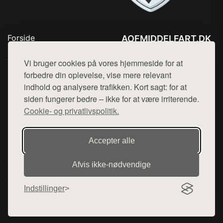
Forside
AOFMIDDELFART.DK
Produkter
Tlf. 78768672
Top Rabatter
Vi bruger cookies på vores hjemmeside for at
Mail:
hej@want.dk
Blog
forbedre din oplevelse, vise mere relevant
Kontakt
indhold og analysere trafikken. Kort sagt: for at
Cookie- og privatlivspolitik
siden fungerer bedre – ikke for at være irriterende.
Cookie- og privatlivspolitik.
Denne side er en del af want.dk, der udgiver en række
Accepter alle
hjemmesider med præsentation af forskellige produkter fra
diverse webshops. Der sælges ikke varer fra denne side - vi
Afvis ikke‑nødvendige
henviser til de shops, som sælger varen. Vi har heller ikke
varerne på lager.
Indstillinger
© 2026 aofmiddelfart.dk. Alle rettigheder forbeholdes.