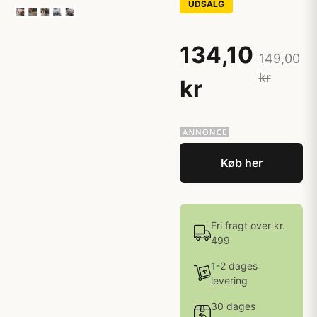
UDSALG
134,10
149,00
kr
kr
Køb her
Fri fragt over kr.
499
1-2 dages
levering
30 dages