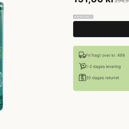
294,5
Fri fragt over kr. 499
1-2 dages levering
30 dages returret