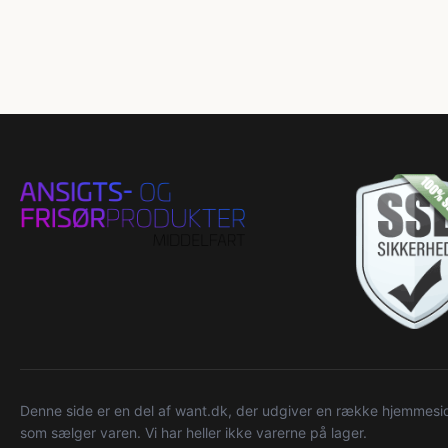
Denne side er en del af want.dk, der udgiver en række hjemmeside
som sælger varen. Vi har heller ikke varerne på lager.