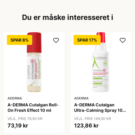
Du er måske interesseret i
SPAR 8%
SPAR 17%
ADERMA
ADERMA
A-DERMA Cutalgan Roll-
A-DERMA Cutalgan
On Fresh Effect 10 ml
Ultra-Calming Spray 100
ml
VEJL. PRIS 79,50 KR
VEJL. PRIS 149,50 KR
73,19 kr
123,86 kr