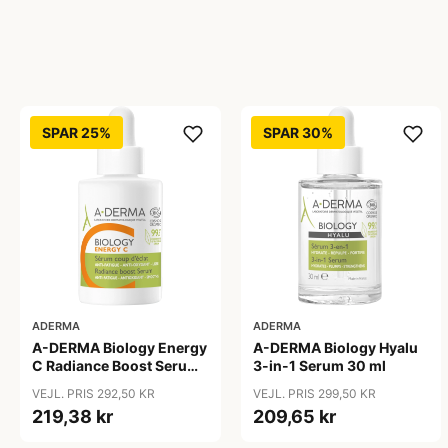
SPAR 25%
SPAR 30%
ADERMA
ADERMA
A-DERMA Biology Energy
A-DERMA Biology Hyalu
C Radiance Boost Serum
3-in-1 Serum 30 ml
30 ml
VEJL. PRIS 292,50 KR
VEJL. PRIS 299,50 KR
219,38 kr
209,65 kr