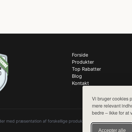
Forside
Produkter
Top Rabatter
Blog
Kontakt
Vi bruger cookies p
mere relevant indho
bedre – ikke for at 
r med præsentation af forskellige produkter fra diverse webshops. De
Accepter alle