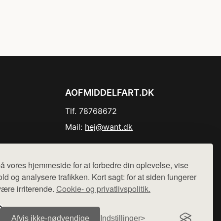
AOFMIDDELFART.DK
Tlf. 78768672
Mail:
hej@want.dk
Cookie- og privatlivspolitik
å vores hjemmeside for at forbedre din oplevelse, vise
ld og analysere trafikken. Kort sagt: for at siden fungerer
være irriterende.
Cookie- og privatlivspolitik.
r sælges ikke varer fra denne side - vi henviser til de shops,
Afvis ikke‑nødvendige
Indstillinger