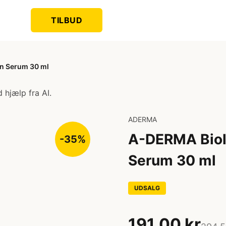
TILBUD
in Serum 30 ml
 hjælp fra AI.
ADERMA
A-DERMA Biol
-35%
Serum 30 ml
UDSALG
191,00 kr