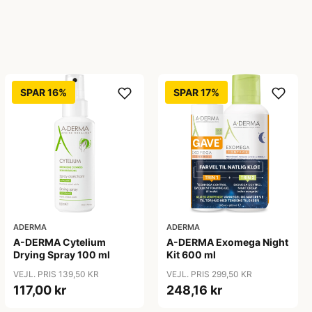
SPAR 16%
SPAR 17%
ADERMA
ADERMA
A-DERMA Cytelium
A-DERMA Exomega Night
Drying Spray 100 ml
Kit 600 ml
VEJL. PRIS 139,50 KR
VEJL. PRIS 299,50 KR
117,00 kr
248,16 kr