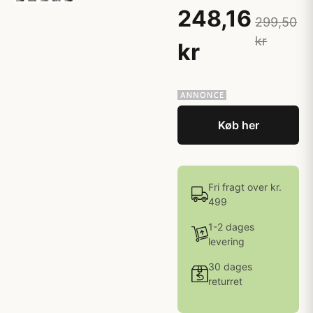
248,16
299,50
kr
kr
Køb her
Fri fragt over kr.
499
1-2 dages
levering
30 dages
returret