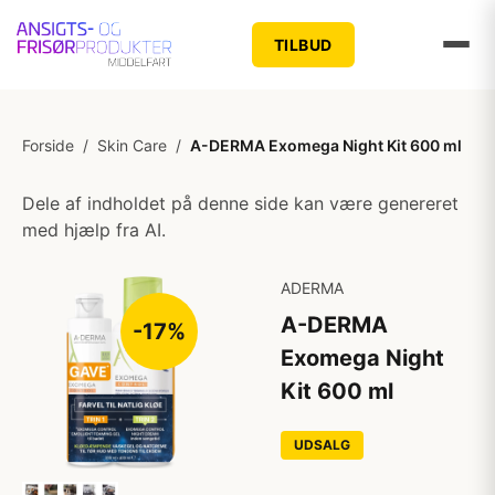
TILBUD
Forside
/
Skin Care
/
A-DERMA Exomega Night Kit 600 ml
Dele af indholdet på denne side kan være genereret
med hjælp fra AI.
ADERMA
A-DERMA
-17%
Exomega Night
Kit 600 ml
UDSALG