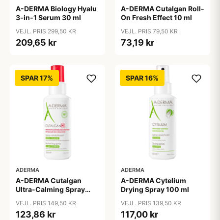
A-DERMA Biology Hyalu
A-DERMA Cutalgan Roll-
3-in-1 Serum 30 ml
On Fresh Effect 10 ml
VEJL. PRIS 299,50 KR
VEJL. PRIS 79,50 KR
209,65 kr
73,19 kr
SPAR 17%
SPAR 16%
ADERMA
ADERMA
A-DERMA Cutalgan
A-DERMA Cytelium
Ultra-Calming Spray
Drying Spray 100 ml
100 ml
VEJL. PRIS 149,50 KR
VEJL. PRIS 139,50 KR
123,86 kr
117,00 kr