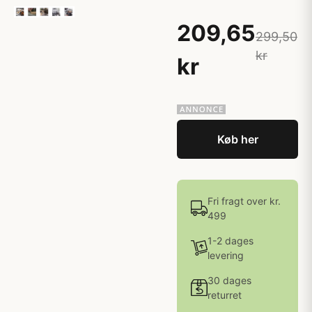
209,65
299,50
kr
kr
Køb her
Fri fragt over kr.
499
1-2 dages
levering
30 dages
returret