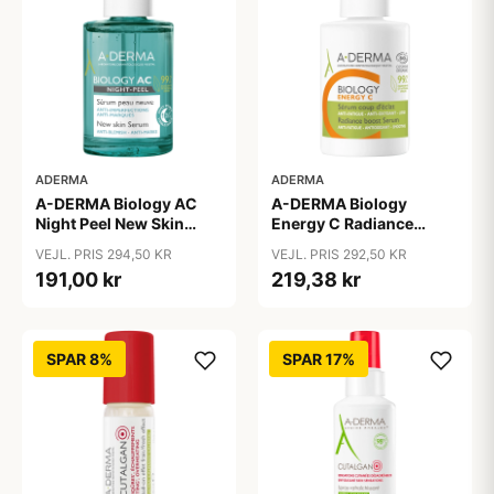
ADERMA
ADERMA
A-DERMA Biology
A-DERMA Biology AC
Energy C Radiance
Night Peel New Skin
Boost Serum 30 ml
Serum 30 ml
VEJL. PRIS 292,50 KR
VEJL. PRIS 294,50 KR
219,38 kr
191,00 kr
SPAR 8%
SPAR 17%