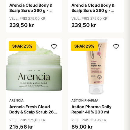
Arencia Cloud Body &
Arencia Cloud Body &
Scalp Scrub 260 g -
Scalp Scrub 260 g -
Lavender & Pear
White Tea & Neroli
VEJL. PRIS 279,00 KR
VEJL. PRIS 279,00 KR
239,50 kr
239,50 kr
SPAR 23%
SPAR 29%
ARENCIA
ASTION PHARMA
Arencia Fresh Cloud
Astion Pharma Daily
Body & Scalp Scrub 260
Repair 40% 200 ml
g - Geranium & Primrose
VEJL. PRIS 279,00 KR
VEJL. PRIS 119,95 KR
215,56 kr
85,00 kr