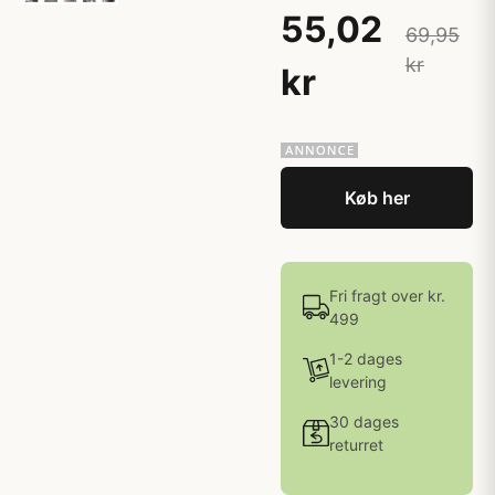
55,02
69,95
kr
kr
Køb her
Fri fragt over kr.
499
1-2 dages
levering
30 dages
returret