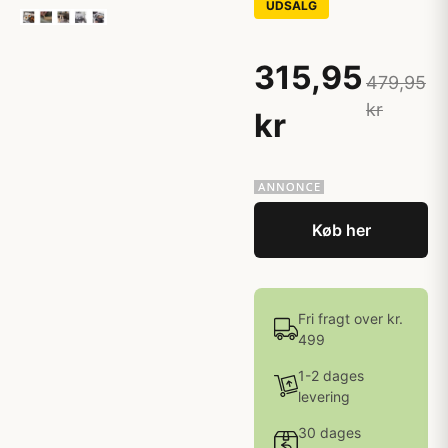
UDSALG
315,95
479,95
kr
kr
Køb her
Fri fragt over kr.
499
1-2 dages
levering
30 dages