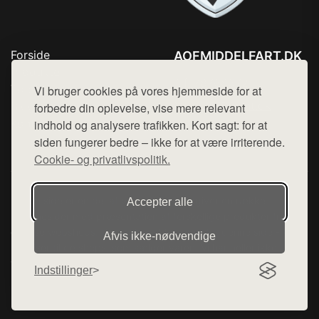
Forside
AOFMIDDELFART.DK
Produkter
Tlf. 78768672
Top Rabatter
Vi bruger cookies på vores hjemmeside for at
Mail:
hej@want.dk
Blog
forbedre din oplevelse, vise mere relevant
Kontakt
indhold og analysere trafikken. Kort sagt: for at
Cookie- og privatlivspolitik
siden fungerer bedre – ikke for at være irriterende.
Cookie- og privatlivspolitik.
Denne side er en del af want.dk, der udgiver en række
Accepter alle
hjemmesider med præsentation af forskellige produkter fra
diverse webshops. Der sælges ikke varer fra denne side - vi
Afvis ikke‑nødvendige
henviser til de shops, som sælger varen. Vi har heller ikke
varerne på lager.
Indstillinger
© 2026 aofmiddelfart.dk. Alle rettigheder forbeholdes.