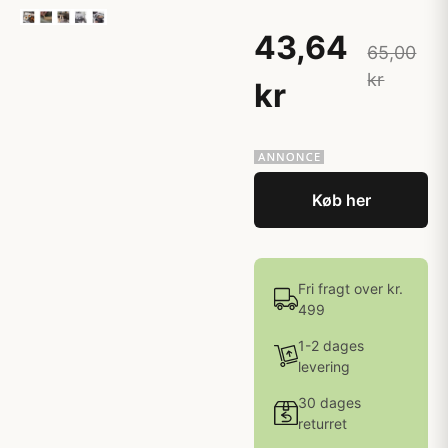
43,64
65,00
kr
kr
Køb her
Fri fragt over kr.
499
1-2 dages
levering
30 dages
returret