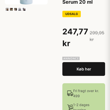
Serum 20 ml
UDSALG
247,77
299,95
kr
kr
Køb her
Fri fragt over kr.
499
1-2 dages
levering